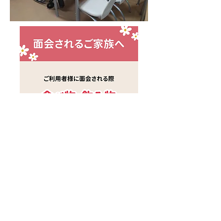
​ⓒ２０１７ 社会福祉法人 あすなろ福祉会