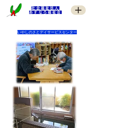
社会福祉法人
あすなろ福祉会
​いやしのさとデイサービスセンター​