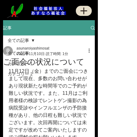
社会福祉法人
あすなろ福祉会
記事
全ての記事
asunaroiyashinosat
全ての記事
2021年11月10日
読了時間: 1分
ご面会の状況について
カテゴリー 1
11月12日（金）までのご面会につき
カテゴリー 2
まして現在、多数のお問い合わせが
あり現状新たな時間等でのご予約が
難しい状況です。また、11月はご利
用者様の検診でレントゲン撮影の為
病院受診やインフルエンザの予防接
種があり、他の日程も難しい状況で
ございます。次回再開については未
定ですが改めてご案内いたしますの