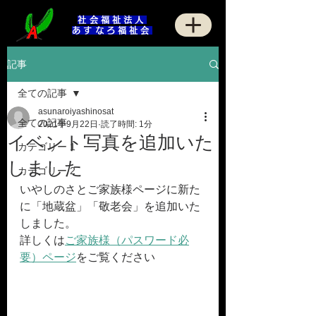
社会福祉法人
あすなろ福祉会
記事
全ての記事
asunaroiyashinosat
全ての記事
2021年9月22日
読了時間: 1分
イベント写真を追加いた
カテゴリー 1
しました
カテゴリー 2
いやしのさとご家族様ページに新た
に「地蔵盆」「敬老会」を追加いた
しました。
詳しくは
ご家族様（パスワード必
要）ページ
をご覧ください